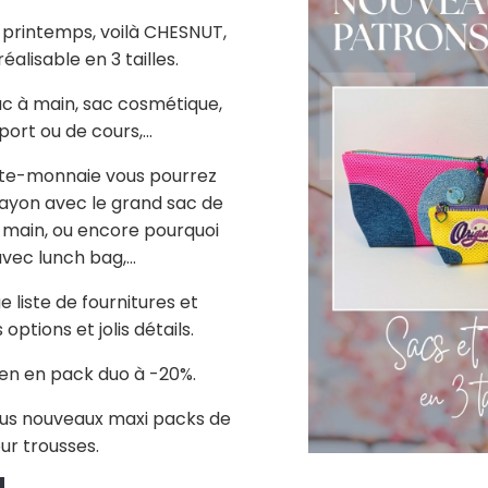
 printemps, voilà CHESNUT,
alisable en 3 tailles.
sac à main, sac cosmétique,
ort ou de cours,...
rte-monnaie vous pourrez
rayon avec le grand sac de
 main, ou encore pourquoi
vec lunch bag,...
 liste de fournitures et
tions et jolis détails.
bien en pack duo à -20%.
ous nouveaux maxi packs de
ur trousses.