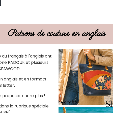
Patrons de couture en anglais
du français à l'anglais ont
ne PADOUK et plusieurs
 SEAWOOD.
en anglais et en formats
S letter.
en proposer ecore plus !
ans la rubrique spéciale :
LISH"