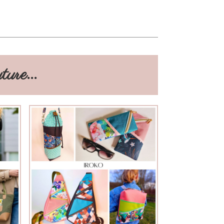
ure...