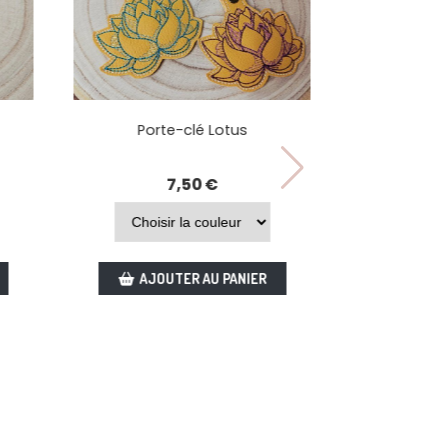
Porte-clé Lotus
Porte-clé Boussole en liège
7,50
€
7,50
€
AJOUTER AU PANIER
AJOUTER AU PANIER