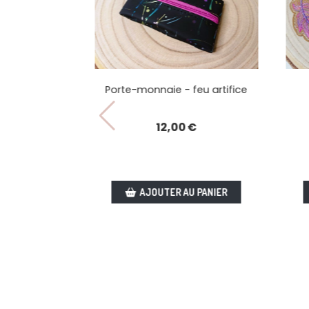
Porte-clé Plu
Porte-monnaie - feu artifice
7,50
€
12,00
€
AJOUTER AU PA
AJOUTER AU PANIER