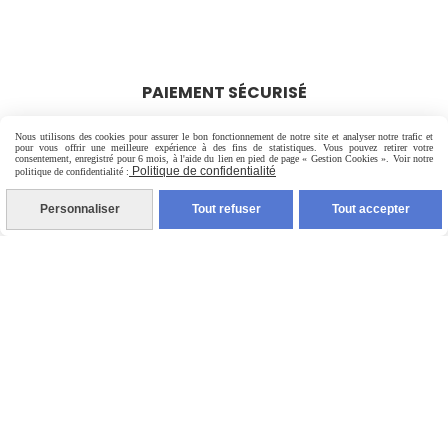
PAIEMENT SÉCURISÉ
Nous utilisons des cookies pour assurer le bon fonctionnement de notre site et analyser notre trafic et
pour vous offrir une meilleure expérience à des fins de statistiques. Vous pouvez retirer votre
consentement, enregistré pour 6 mois, à l'aide du lien en pied de page « Gestion Cookies ». Voir notre
Politique de confidentialité
politique de confidentialité :
Personnaliser
Tout refuser
Tout accepter
LIVRAISON RAPIDE
Mentions Légales
Conditions générales de vente
Politique de confidentialité
Gestion cookies