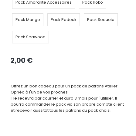
Pack Amarante Accessoires
Pack Iroko
Pack Mango
Pack Padouk
Pack Sequoia
Pack Seawood
2,00
€
Offrez un bon cadeau pour un pack de patrons Atelier
Ophéa à l'un de vos proches.
Il le recevra par courrier et aura 3 mois pour l'utiliser. Il
pourra commander le pack via son propre compte client
et recevoir aussitôt tous les patrons du pack choisi.