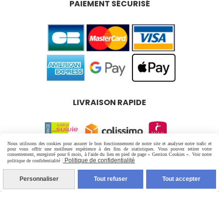
PAIEMENT SÉCURISÉ
LIVRAISON RAPIDE
Nous utilisons des cookies pour assurer le bon fonctionnement de notre site et analyser notre trafic et
pour vous offrir une meilleure expérience à des fins de statistiques. Vous pouvez retirer votre
consentement, enregistré pour 6 mois, à l'aide du lien en pied de page « Gestion Cookies ». Voir notre
Mentions Légales
Conditions générales de vente
Politique de confidentialité
politique de confidentialité :
Politique de confidentialité
Gestion cookies
Personnaliser
Tout refuser
Tout accepter