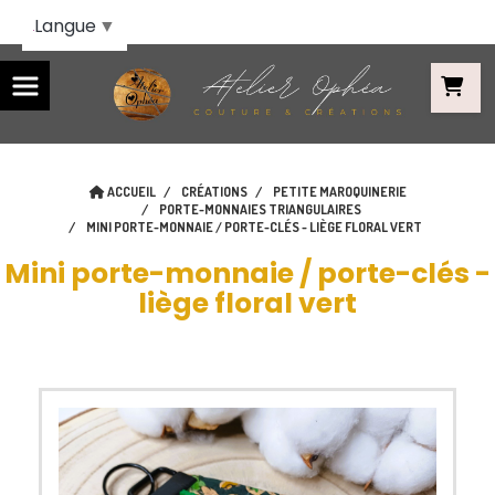
Panneau de gestion des cookies
Langue
▼
ACCUEIL
CRÉATIONS
PETITE MAROQUINERIE
PORTE-MONNAIES TRIANGULAIRES
MINI PORTE-MONNAIE / PORTE-CLÉS - LIÈGE FLORAL VERT
Mini porte-monnaie / porte-clés -
liège floral vert