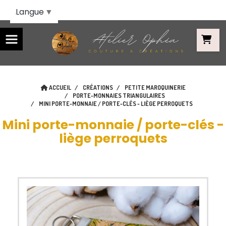
Panneau de gestion des cookies
Langue
▼
ACCUEIL
CRÉATIONS
PETITE MAROQUINERIE
PORTE-MONNAIES TRIANGULAIRES
MINI PORTE-MONNAIE / PORTE-CLÉS - LIÈGE PERROQUETS
Mini porte-monnaie / porte-clés -
liège perroquets