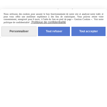
PAIEMENT SÉCURISÉ
Nous utilisons des cookies pour assurer le bon fonctionnement de notre site et analyser notre trafic et
pour vous offrir une meilleure expérience à des fins de statistiques. Vous pouvez retirer votre
consentement, enregistré pour 6 mois, à l'aide du lien en pied de page « Gestion Cookies ». Voir notre
Politique de confidentialité
politique de confidentialité :
Personnaliser
Tout refuser
Tout accepter
LIVRAISON RAPIDE
Mentions Légales
Conditions générales de vente
Politique de confidentialité
Gestion cookies