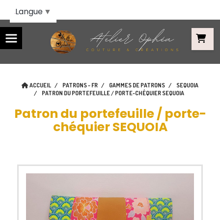
Panneau de gestion des cookies
Langue
▼
ACCUEIL
PATRONS - FR
GAMMES DE PATRONS
SEQUOIA
PATRON DU PORTEFEUILLE / PORTE-CHÉQUIER SEQUOIA
Patron du portefeuille / porte-
chéquier SEQUOIA