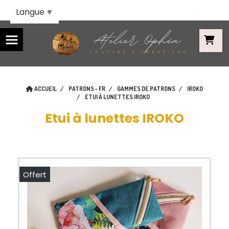
Panneau de gestion des cookies
Langue
▼
ACCUEIL
PATRONS - FR
GAMMES DE PATRONS
IROKO
ETUI À LUNETTES IROKO
Etui à lunettes IROKO
Offert