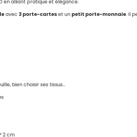
n alliant pratique et élégance.
le
avec
3 porte-cartes
et un
petit porte-monnaie
. Il
le, bien choisir ses tissus...
es
 P 2 cm