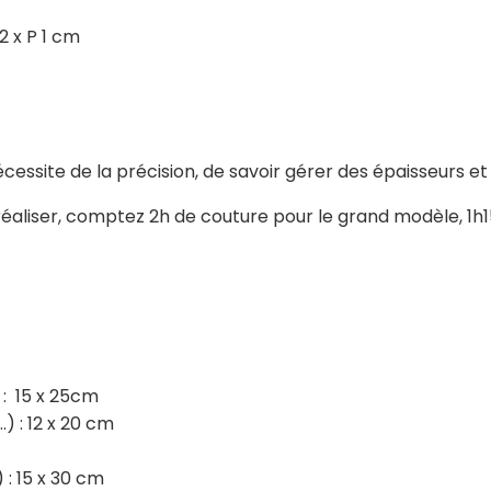
 H 12 x P 1 cm
écessite de la précision, de savoir gérer des épaisseurs et
aliser, comptez 2h de couture pour le grand modèle, 1h15 
.) : 15 x 25cm
) : 12 x 20 cm
 : 15 x 30 cm