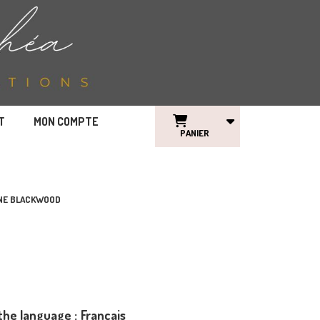
T
MON COMPTE
PANIER
UNE BLACKWOOD
the language :
Français