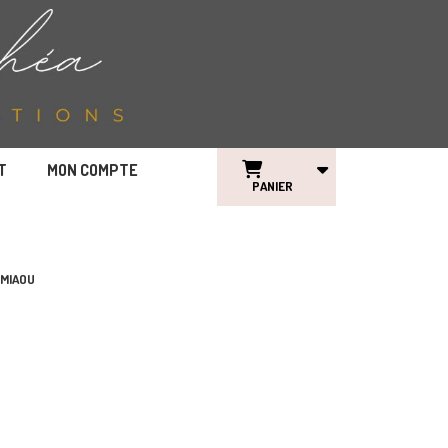
T
MON COMPTE
PANIER
 MIAOU