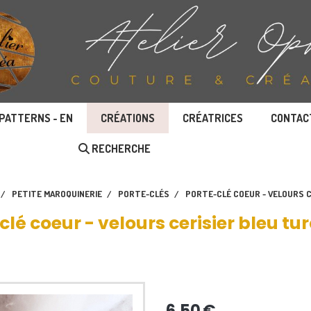
PATTERNS - EN
CRÉATIONS
CRÉATRICES
CONTAC
RECHERCHE
PETITE MAROQUINERIE
PORTE-CLÉS
PORTE-CLÉ COEUR - VELOURS 
clé coeur - velours cerisier bleu tu
6,50
€