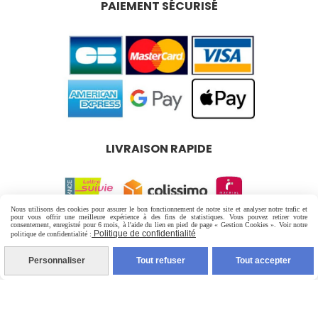
PAIEMENT SÉCURISÉ
LIVRAISON RAPIDE
Nous utilisons des cookies pour assurer le bon fonctionnement de notre site et analyser notre trafic et
pour vous offrir une meilleure expérience à des fins de statistiques. Vous pouvez retirer votre
consentement, enregistré pour 6 mois, à l'aide du lien en pied de page « Gestion Cookies ». Voir notre
Mentions Légales
Conditions générales de vente
Politique de confidentialité
politique de confidentialité :
Politique de confidentialité
Gestion cookies
Personnaliser
Tout refuser
Tout accepter