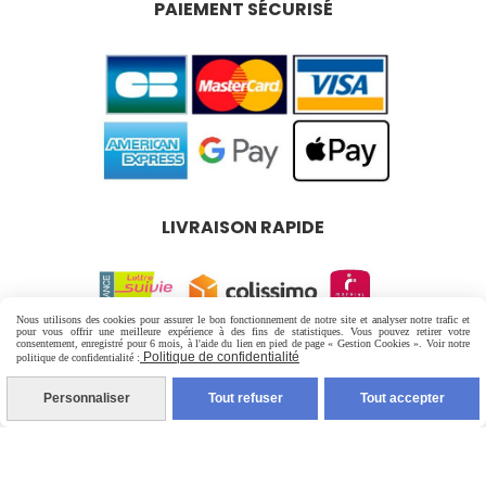
PAIEMENT SÉCURISÉ
LIVRAISON RAPIDE
Nous utilisons des cookies pour assurer le bon fonctionnement de notre site et analyser notre trafic et
pour vous offrir une meilleure expérience à des fins de statistiques. Vous pouvez retirer votre
consentement, enregistré pour 6 mois, à l'aide du lien en pied de page « Gestion Cookies ». Voir notre
Mentions Légales
Conditions générales de vente
Politique de confidentialité
politique de confidentialité :
Politique de confidentialité
Gestion cookies
Personnaliser
Tout refuser
Tout accepter