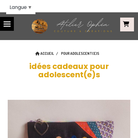
Panneau de gestion des cookies
Langue
▼
ACCUEIL
POUR ADOLESCENT(E)S
idées cadeaux pour
adolescent(e)s