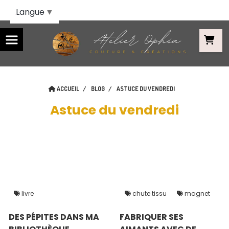
Panneau de gestion des cookies
Langue
▼
ACCUEIL
BLOG
ASTUCE DU VENDREDI
Astuce du vendredi
livre
chute tissu
magnet
DES PÉPITES DANS MA
FABRIQUER SES