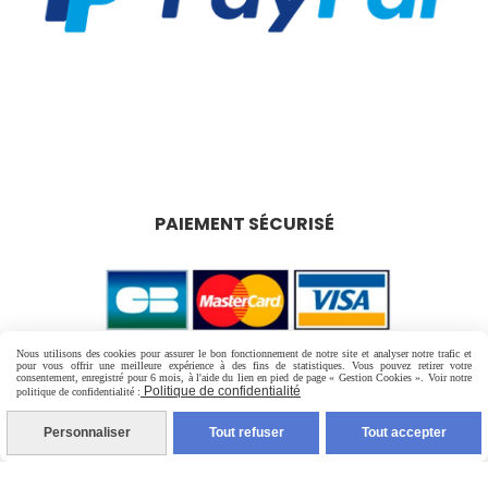
PAIEMENT SÉCURISÉ
Nous utilisons des cookies pour assurer le bon fonctionnement de notre site et analyser notre trafic et
pour vous offrir une meilleure expérience à des fins de statistiques. Vous pouvez retirer votre
consentement, enregistré pour 6 mois, à l'aide du lien en pied de page « Gestion Cookies ». Voir notre
Politique de confidentialité
politique de confidentialité :
Personnaliser
Tout refuser
Tout accepter
LIVRAISON RAPIDE