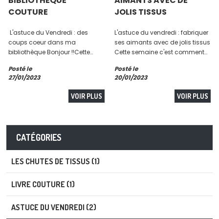
BIBLIOTHÈQUE
AIMANTS AVEC DE
COUTURE
JOLIS TISSUS
L'astuce du Vendredi : des
L'astuce du vendredi : fabriquer
coups coeur dans ma
ses aimants avec de jolis tissus
bibliothèque Bonjour !!Cette
Cette semaine c'est comment
semaine j'ai envie de vous
s'amuser comme une gosse
Posté le
Posté le
parler de ma collection... de
avec ses micros chutes en
27/01/2023
20/01/2023
tissus ? Non j'en ai une mais ce
faisant des aimants stylés On
n'est pas ca il faudrait une
trouve des presses
VOIR PLUS
VOIR PLUS
semaine... Je...
professionnelles pour faire des
bagdges, magnets...
CATÉGORIES
LES CHUTES DE TISSUS (1)
LIVRE COUTURE (1)
ASTUCE DU VENDREDI (2)