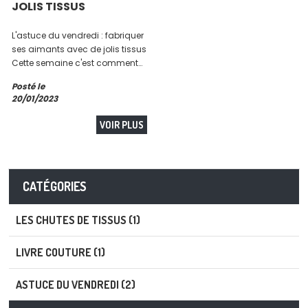
JOLIS TISSUS
L'astuce du vendredi : fabriquer
ses aimants avec de jolis tissus
Cette semaine c'est comment
s'amuser comme une gosse
Posté le
avec ses micros chutes en
20/01/2023
faisant des aimants stylés On
trouve des presses
VOIR PLUS
professionnelles pour faire des
bagdges, magnets...
CATÉGORIES
LES CHUTES DE TISSUS (1)
LIVRE COUTURE (1)
ASTUCE DU VENDREDI (2)